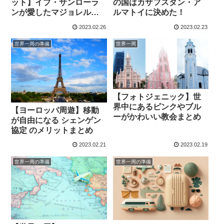
ット】イブ・サンローラ
の国はカザフスタン・ア
ンが愛したマジョレル庭
ルマトイに決めた！
園
2023.02.26
2023.02.23
世界一周の準備
世界一周
【フォトジェニック】世
界中にあるピンクやブル
【ヨーロッパ周遊】移動
ーがかわいい教会まとめ
が自由になる シェンゲン
協定 のメリットまとめ
2023.02.21
2023.02.19
世界一周の準備
世界一周の準備