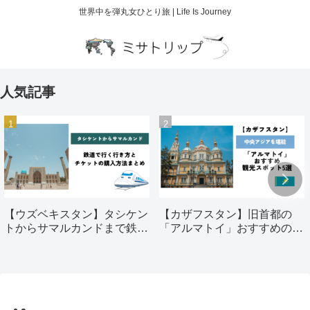
世界中を弾丸女ひとり旅 | Life Is Journey
人気記事
【ウズベキスタン】タシケン
【カザフスタン】旧首都の
トからサマルカンドまで鉄道
「アルマトイ」おすすめの観
で行く行き方とチケットの購
光スポット5選
入方法まとめ