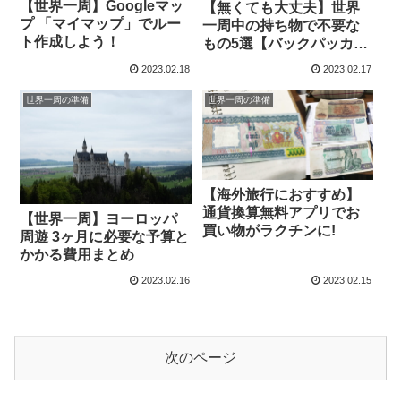
【世界一周】Googleマッ
【無くても大丈夫】世界
プ 「マイマップ」でルー
一周中の持ち物で不要な
ト作成しよう！
もの5選【バックパッカ
ー】
2023.02.18
2023.02.17
世界一周の準備
世界一周の準備
【海外旅行におすすめ】
通貨換算無料アプリでお
【世界一周】ヨーロッパ
買い物がラクチンに!
周遊 3ヶ月に必要な予算と
かかる費用まとめ
2023.02.16
2023.02.15
次のページ