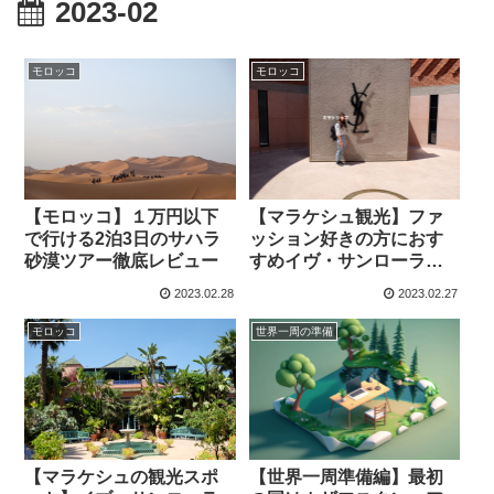
2023-02
モロッコ
モロッコ
【モロッコ】１万円以下
【マラケシュ観光】ファ
で行ける2泊3日のサハラ
ッション好きの方におす
砂漠ツアー徹底レビュー
すめイヴ・サンローラン
美術館
2023.02.28
2023.02.27
モロッコ
世界一周の準備
【マラケシュの観光スポ
【世界一周準備編】最初