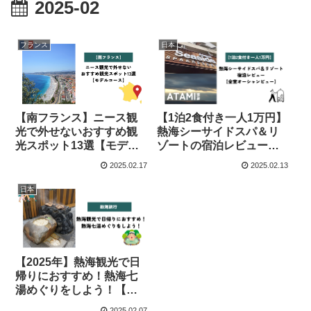
2025-02
フランス
日本
【南フランス】ニース観
【1泊2食付き一人1万円】
光で外せないおすすめ観
熱海シーサイドスパ＆リ
光スポット13選【モデル
ゾートの宿泊レビュー
コース】
【全室オーシャンビュ
2025.02.17
2025.02.13
ー】
日本
【2025年】熱海観光で日
帰りにおすすめ！熱海七
湯めぐりをしよう！【静
岡県】
2025.02.07