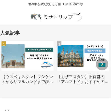
世界中を弾丸女ひとり旅 | Life Is Journey
人気記事
【ウズベキスタン】タシケン
【カザフスタン】旧首都の
トからサマルカンドまで鉄道
「アルマトイ」おすすめの観
で行く行き方とチケットの購
光スポット5選
入方法まとめ