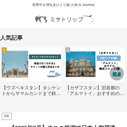
世界中を弾丸女ひとり旅 | Life Is Journey
人気記事
【ウズベキスタン】タシケン
【カザフスタン】旧首都の
トからサマルカンドまで鉄道
「アルマトイ」おすすめの観
で行く行き方とチケットの購
光スポット5選
入方法まとめ
PR