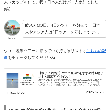
人（カップル）で、我々日本人だけが一人参加でした
(笑)
欧米人は3日、4日のツアーを好んで、日本
人やアジア人は1日ツアーを好むそうです。
Misato
ウユニ塩湖ツアーに持っていく持ち物リストは
こちらの記
事
をチェックしてくださいね！
【ボリビア旅行】ウユニ塩湖のおすすめ持ち物リ
ストと服装アドバイス！
ボリビアにある奇跡の絶景と言われるウユニ塩湖に行きた
いんだけれど「何を持っていったら良いのかな？」「寒
い？暑い？」「服装はどうしたらいいの？！」とお悩みで
はありませんか？今回の記事では、2025年7月19～20日と
ウユニ塩湖に行ってきたので…
2025.07.26
misatrip.com