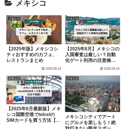
メキシコ
メキシコ
メキシコ
【2025年版】メキシコシ
【2025年8月】メキシコの
ティおすすめのカフェ、
入国審査は厳しい？自動
レストランまとめ
化ゲート利用の注意喚起
【重要】
2025.09.19
2025.09.16
メキシコ
メキシコ
【2025年8月最新版】メキ
シコ国際空港でtelcelの
メキシコシティでアート
SIMカードを買う方法【5
にグルメを楽しもう！絶
分で完結】
対行きたい観光スポット