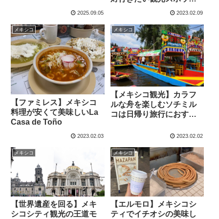
まとめ
2025.09.05
2023.02.09
メキシコ
メキシコ
【メキシコ観光】カラフ
【ファミレス】メキシコ
ルな舟を楽しむソチミル
料理が安くて美味しいLa
コは日帰り旅行におすす
Casa de Toño
め
2023.02.03
2023.02.02
メキシコ
メキシコ
【世界遺産を回る】メキ
【エルモロ】メキシコシ
シコシティ観光の王道モ
ティでイチオシの美味し