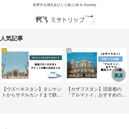
世界中を弾丸女ひとり旅 | Life Is Journey
人気記事
【ウズベキスタン】タシケン
【カザフスタン】旧首都の
トからサマルカンドまで鉄道
「アルマトイ」おすすめの観
で行く行き方とチケットの購
光スポット5選
入方法まとめ