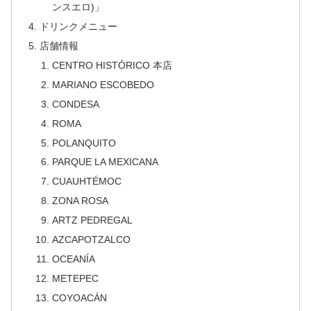
ンスエロ)」
ドリンクメニュー
店舗情報
CENTRO HISTÓRICO 本店
MARIANO ESCOBEDO
CONDESA
ROMA
POLANQUITO
PARQUE LA MEXICANA
CUAUHTÉMOC
ZONA ROSA
ARTZ PEDREGAL
AZCAPOTZALCO
OCEANÍA
METEPEC
COYOACÁN