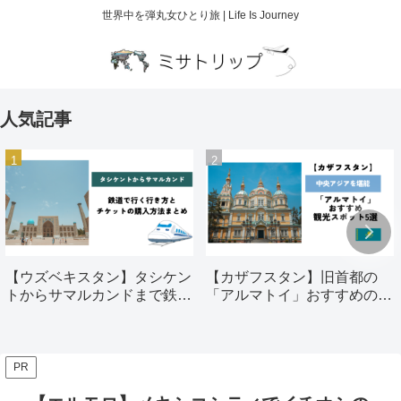
世界中を弾丸女ひとり旅 | Life Is Journey
人気記事
【ウズベキスタン】タシケン
【カザフスタン】旧首都の
トからサマルカンドまで鉄道
「アルマトイ」おすすめの観
で行く行き方とチケットの購
光スポット5選
入方法まとめ
PR