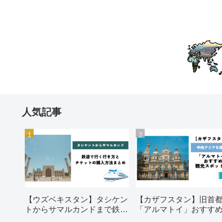
人気記事
【ウズベキスタン】タシケン
【カザフスタン】旧首
トからサマルカンドまで鉄道
「アルマトイ」おすす
で行く行き方とチケットの購
光スポット5選