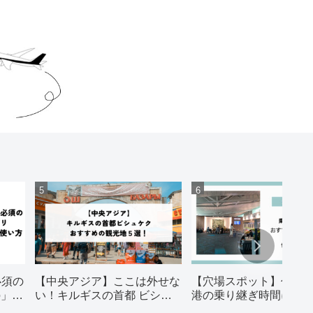
必須の
【中央アジア】ここは外せな
【穴場スポット】仁川
o」の
い！キルギスの首都 ビシュ
港の乗り継ぎ時間にお
ケク おすすめの観光地５
スポット5選