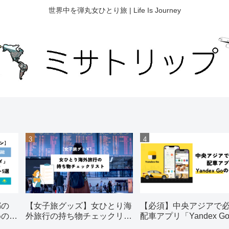
世界中を弾丸女ひとり旅 | Life Is Journey
都の
【女子旅グッズ】女ひとり海
【必須】中央アジアで
めの観
外旅行の持ち物チェックリス
配車アプリ「Yandex G
ト【おすすめ】
使い方