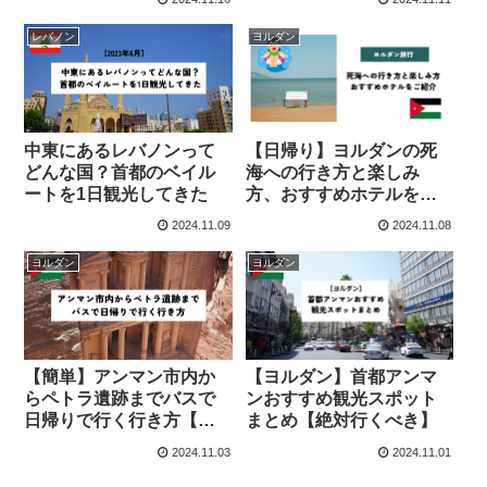
レバノン
ヨルダン
中東にあるレバノンって
【日帰り】ヨルダンの死
どんな国？首都のベイル
海への行き方と楽しみ
ートを1日観光してきた
方、おすすめホテルをご
紹介
2024.11.09
2024.11.08
ヨルダン
ヨルダン
【簡単】アンマン市内か
【ヨルダン】首都アンマ
らペトラ遺跡までバスで
ンおすすめ観光スポット
日帰りで行く行き方【ヨ
まとめ【絶対行くべき】
ルダン】
2024.11.03
2024.11.01