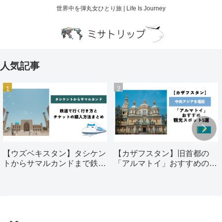
世界中を弾丸女ひとり旅 | Life Is Journey
人気記事
【ウズベキスタン】タシケン
【カザフスタン】旧首都の
トからサマルカンドまで鉄道
「アルマトイ」おすすめの観
で行く行き方とチケットの購
光スポット5選
入方法まとめ