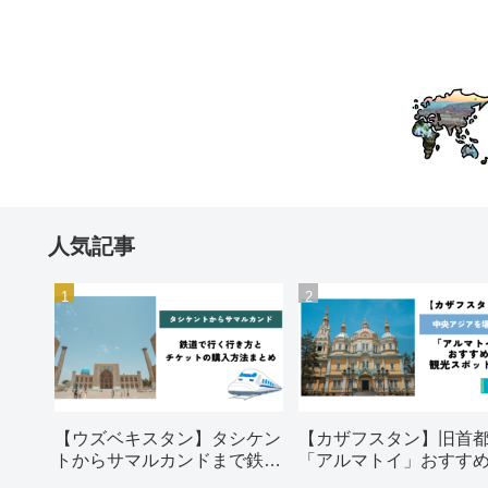
人気記事
【ウズベキスタン】タシケン
【カザフスタン】旧首
トからサマルカンドまで鉄道
「アルマトイ」おすす
で行く行き方とチケットの購
光スポット5選