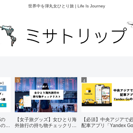
世界中を弾丸女ひとり旅 | Life Is Journey
都の
【女子旅グッズ】女ひとり海
【必須】中央アジアで
めの観
外旅行の持ち物チェックリス
配車アプリ「Yandex G
ト【おすすめ】
使い方