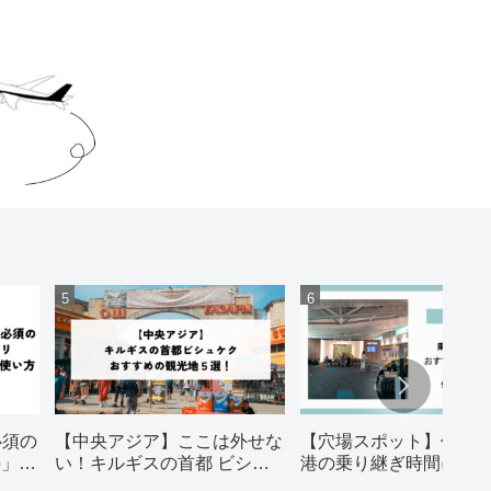
必須の
【中央アジア】ここは外せな
【穴場スポット】仁川
o」の
い！キルギスの首都 ビシュ
港の乗り継ぎ時間にお
ケク おすすめの観光地５
スポット5選