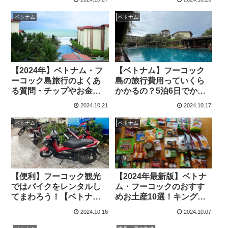
め
ベトナム
ベトナム
【2024年】ベトナム・フ
【ベトナム】フーコック
ーコック島旅行のよくあ
島の旅行費用っていくら
る質問・チップやお金・
かかるの？5泊6日でかか
食べ物について
った金額を大公開！
2024.10.21
2024.10.17
ベトナム
ベトナム
【便利】フーコック観光
【2024年最新版】ベトナ
ではバイクをレンタルし
ム・フーコックのおすす
てまわろう！【ベトナム
めお土産10選！キングコ
旅行】
ングマートでなんでも揃
2024.10.16
2024.10.07
う