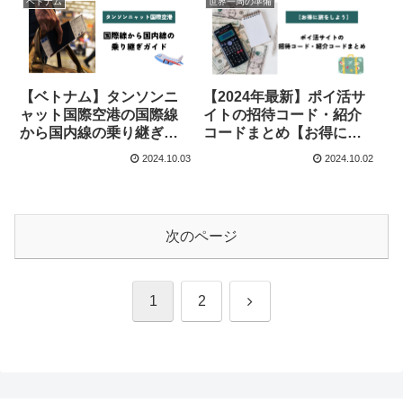
ベトナム
世界一周の準備
【ベトナム】タンソンニ
【2024年最新】ポイ活サ
ャット国際空港の国際線
イトの招待コード・紹介
から国内線の乗り継ぎガ
コードまとめ【お得に旅
イド
をしよう】
2024.10.03
2024.10.02
次のページ
次
1
2
へ