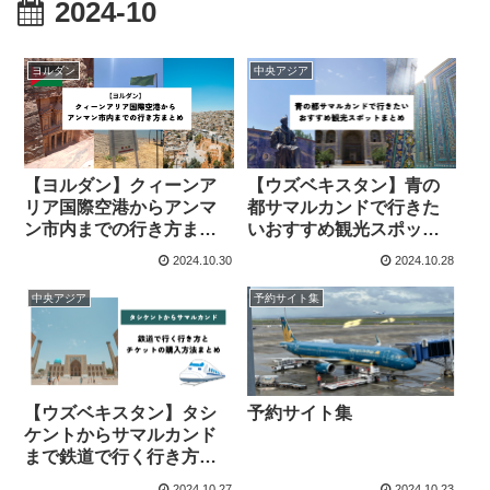
2024-10
ヨルダン
中央アジア
【ヨルダン】クィーンア
【ウズベキスタン】青の
リア国際空港からアンマ
都サマルカンドで行きた
ン市内までの行き方まと
いおすすめ観光スポット
め【これで迷わない】
まとめ
2024.10.30
2024.10.28
中央アジア
予約サイト集
【ウズベキスタン】タシ
予約サイト集
ケントからサマルカンド
まで鉄道で行く行き方と
チケットの購入方法まと
2024.10.27
2024.10.23