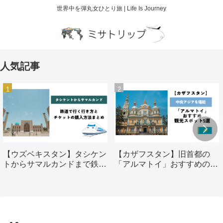
世界中を弾丸女ひとり旅 | Life Is Journey
人気記事
【ウズベキスタン】タシケン
【カザフスタン】旧首都の
トからサマルカンドまで鉄道
「アルマトイ」おすすめの観
で行く行き方とチケットの購
光スポット5選
入方法まとめ