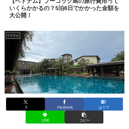
【ベトナム】フーコック島の旅行費用って
いくらかかるの？5泊6日でかかった金額を
大公開！
ベトナム
X
Facebook
はてブ
LINE
コピー