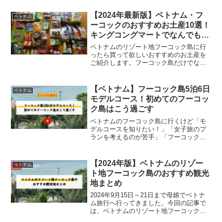
【2024年最新版】ベトナム・フ
ベトナム
ーコックのおすすめお土産10選！
キングコングマートでなんでも揃
う
ベトナムのリゾート地フーコック島に行
ったら買って欲しいおすすめのお土産を
ご紹介します。フーコック島だけでな
く、ベトナム本土へ旅行に行くよと言う
方も買えるお土産もまとめています。
Misato今回の記事はこんなお悩みをお持
【ベトナム】フーコック島5泊6日
ベトナム
ちの方におすすめ！ベト...
モデルコース！初めてのフーコッ
ク島はこう過ごす
ベトナムのフーコック島に行くけど「モ
デルコースを知りたい！」「女子旅のプ
ランを考えるのが苦手」「フーコック島
でおすすめのお店が知りたい！」とお悩
みではありませんか？今回の記事では、
2024年9月15日～21日の5泊6日でベトナ
【2024年版】ベトナムのリゾー
ベトナム
ム・フーコック...
ト地フーコック島のおすすめ観光
地まとめ
2024年9月15日～21日まで母娘でベトナ
ム旅行へ行ってきました。今回の記事で
は、ベトナムのリゾート地フーコック島
の魅力と観光スポットをまとめました！