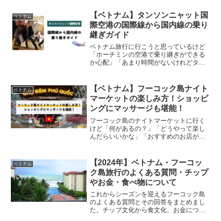
Misatoフーコック島は、近年注目されて
いるベトナムのリゾート地です。ベトナ
【ベトナム】タンソンニャット国
ベトナム
ム本土のダ...
際空港の国際線から国内線の乗り
継ぎガイド
ベトナム旅行に行こうと思っているけど
「ホーチミンの空港で乗り継ぎができる
か心配」「あまり時間がないけれどタン
ソンニャット国際空港で迷うことなく乗
り継ぎができるか心配」とお悩みではあ
りませんか？今回の記事では、2024年9月
【ベトナム】フーコック島ナイト
ベトナム
15日にベトナムの...
マーケットの楽しみ方！ショッピ
ングにマッサージも堪能！
フーコック島のナイトマーケットに行く
けど「何があるの？」「どうやって楽し
んだらいいかな」「おすすめのお店が知
りたい！」とお悩みではありませんか？
今回の記事では、2024年9月15日～21日
の5泊6日でベトナム・フーコック島に行
【2024年】ベトナム・フーコッ
ベトナム
ってきたのでそ...
ク島旅行のよくある質問・チップ
やお金・食べ物について
これからシーズンを迎えるフーコック島
のよくある質問とその回答をまとめまし
た。チップ文化から食文化、お金につい
てフーコック島旅行に関する基本的な情