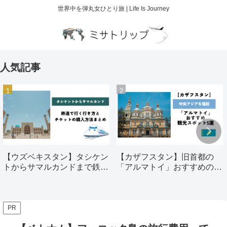
世界中を弾丸女ひとり旅 | Life Is Journey
人気記事
【ウズベキスタン】タシケン
【カザフスタン】旧首都の
トからサマルカンドまで鉄道
「アルマトイ」おすすめの観
で行く行き方とチケットの購
光スポット5選
入方法まとめ
PR