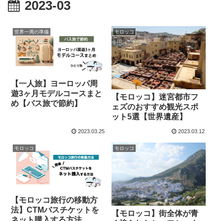
2023-03
世界一周の準備
モロッコ
【一人旅】ヨーロッパ周
遊3ヶ月モデルコースまと
【モロッコ】迷宮都市フ
め【バス旅で節約】
ェズのおすすめ観光スポ
ット5選【世界遺産】
2023.03.25
2023.03.12
モロッコ
モロッコ
【モロッコ旅行の移動方
法】CTMバスチケットを
【モロッコ】街全体が青
ネット購入する方法