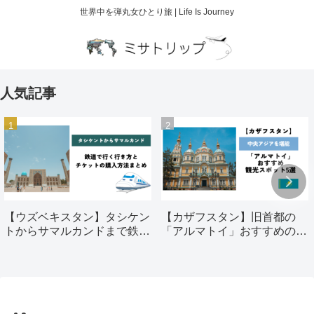
世界中を弾丸女ひとり旅 | Life Is Journey
人気記事
【ウズベキスタン】タシケン
【カザフスタン】旧首都の
トからサマルカンドまで鉄道
「アルマトイ」おすすめの観
で行く行き方とチケットの購
光スポット5選
入方法まとめ