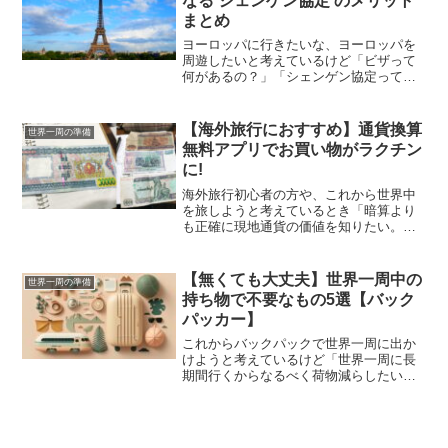
なる シェンゲン協定 のメリット
まとめ
ヨーロッパに行きたいな、ヨーロッパを
周遊したいと考えているけど「ビザって
何があるの？」「シェンゲン協定って聞
いたことがあるけど、どういったも
の？」「ヨーロッパに観光目的でどれく
らい滞在できるの？」とお悩みではあり
【海外旅行におすすめ】通貨換算
世界一周の準備
ませんか？シェンゲン協定（S...
無料アプリでお買い物がラクチン
に!
海外旅行初心者の方や、これから世界中
を旅しようと考えているとき「暗算より
も正確に現地通貨の価値を知りたい。毎
回計算できない！」と悩んでいません
か？海外へ行くのに、日本円と外貨の計
算は大変！うっかり大金を使ってしまわ
【無くても大丈夫】世界一周中の
世界一周の準備
ないように換算アプリを使っ...
持ち物で不要なもの5選【バック
パッカー】
これからバックパックで世界一周に出か
けようと考えているけど「世界一周に長
期間行くからなるべく荷物減らしたい
な」「これを持っていったほうが良いと
いうブログは見るけど、本当に必要なの
かな」とお悩みではありませんか？今回
の記事では、3ヶ月でヨーロ...