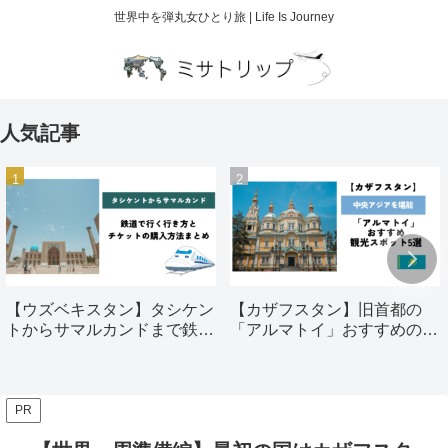
世界中を弾丸女ひとり旅 | Life Is Journey
人気記事
【ウズベキスタン】タシケン
【カザフスタン】旧首都の
トからサマルカンドまで鉄道
「アルマトイ」おすすめの観
で行く行き方とチケットの購
光スポット5選
入方法まとめ
PR