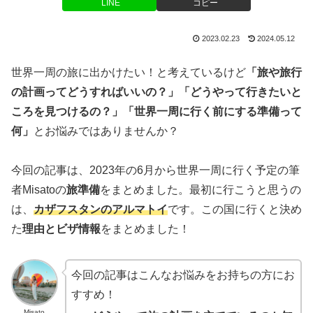
LINE
コピー
2023.02.23
2024.05.12
世界一周の旅に出かけたい！と考えているけど
「旅や旅行
の計画ってどうすればいいの？」「どうやって行きたいと
ころを見つけるの？」「世界一周に行く前にする準備って
何」
とお悩みではありませんか？
今回の記事は、2023年の6月から世界一周に行く予定の筆
者Misatoの
旅準備
をまとめました。最初に行こうと思うの
は、
カザフスタンのアルマトイ
です。この国に行くと決め
た
理由とビザ情報
をまとめました！
今回の記事はこんなお悩みをお持ちの方にお
すすめ！
Misato