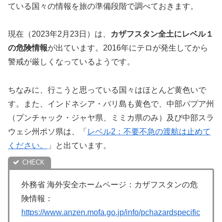
ている国々の情報を旅の準備段階で調べておきます。
現在（2023年2月23日）は、
カザフスタン全土にレベル１
の危険情報
が出ています。2016年にテロが発生してから
警戒が厳しくなっているようです。
ちなみに、行こうと思っている国々はほとんど黄色いで
す。また、インドネシア・バリ島も黄色で、中部パプア州
（プンチャック・ジャヤ県、ミミカ県のみ）及び中部スラ
ウェシ州ポソ県は、「
レベル2：不要不急の渡航は止めて
ください。
」と出ています。
外務省 海外安全ホームページ：カザフスタンの危
険情報：
https://www.anzen.mofa.go.jp/info/pchazardspecific