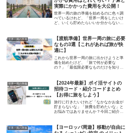
かかる費用はどれくらい？予算と
実際にかかった費用を大公開！
世界一周の旅の準備を始めるのに色々調
べているけれど、「世界一周をしたいけ
ど、いくら貯めたらいいか分からない」
「東南アジア はいくらあれば旅できる
の？」とお悩みではないですか？今回の
記事は、2020年に2ヶ月で東南アジアを旅
【渡航準備】世界一周の旅に必要
世界一周の準備
したMisatoの...
なもの3選【これがあれば旅が快
適に】
これから世界一周の旅に出かけようと準
備を始めたけど、「旅で何が必要な
の？」「最低限必要なものだけを知りた
い」「パッキングが苦手」とお悩みでは
ありませんか？今回の記事では、世界34
カ国を一人旅してきたMisatoの「世界一
【2024年最新】ポイ活サイトの
世界一周の準備
周して分かったこと、...
招待コード・紹介コードまとめ
【お得に旅をしよう】
旅行に行きたいけれど「なかなかお金が
貯まらないな」「旅費を貯めたいな」と
お悩みではありませんか？今回ご紹介す
るのは、ポイ活と言われるポイントを貯
めて様々なポイントとして支払いをした
り現金に変えたりできるサイトの「招
【ヨーロッパ周遊】移動が自由に
世界一周の準備
待・紹介コード」です。各種...