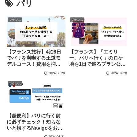
パリ
フランス
フランス
【フランス旅行】4泊6日
【フランス】「エミリ
でパリを満喫する王道モ
ー、パリへ行く」のロケ
デルコース！費用を抑え
地を1日で巡るプラン公
るコツも紹介
開！
2024.08.20
2024.07.20
フランス
【超便利】パリに行く前
に必ずチェック！知らな
いと損するNavigoをお得
にチャージする方法
2024.06.21