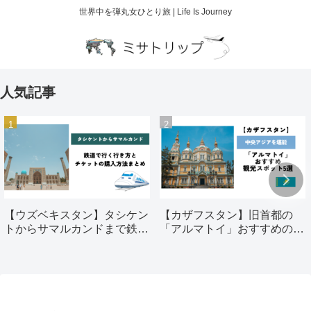
世界中を弾丸女ひとり旅 | Life Is Journey
人気記事
【ウズベキスタン】タシケン
【カザフスタン】旧首都の
トからサマルカンドまで鉄道
「アルマトイ」おすすめの観
で行く行き方とチケットの購
光スポット5選
入方法まとめ