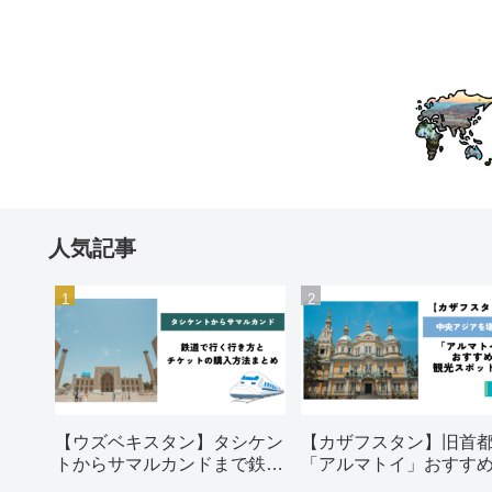
人気記事
【ウズベキスタン】タシケン
【カザフスタン】旧首
トからサマルカンドまで鉄道
「アルマトイ」おすす
で行く行き方とチケットの購
光スポット5選