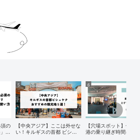
必須の
【中央アジア】ここは外せな
【穴場スポット】仁川
o」の
い！キルギスの首都 ビシュ
港の乗り継ぎ時間にお
ケク おすすめの観光地５
スポット5選