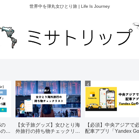
世界中を弾丸女ひとり旅 | Life Is Journey
都の
【女子旅グッズ】女ひとり海
【必須】中央アジアで
めの観
外旅行の持ち物チェックリス
配車アプリ「Yandex G
ト【おすすめ】
使い方