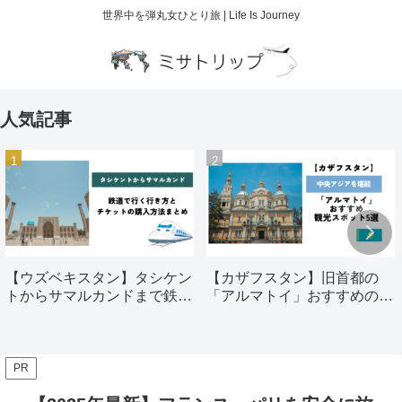
世界中を弾丸女ひとり旅 | Life Is Journey
人気記事
【ウズベキスタン】タシケン
【カザフスタン】旧首都の
トからサマルカンドまで鉄道
「アルマトイ」おすすめの観
で行く行き方とチケットの購
光スポット5選
入方法まとめ
PR