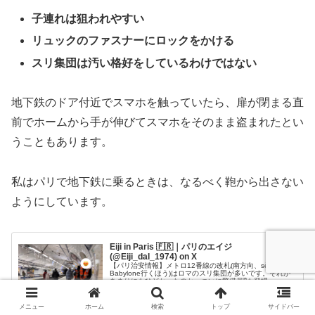
子連れは狙われやすい
リュックのファスナーにロックをかける
スリ集団は汚い格好をしているわけではない
地下鉄のドア付近でスマホを触っていたら、扉が閉まる直
前でホームから手が伸びてスマホをそのまま盗まれたとい
うこともあります。
私はパリで地下鉄に乗るときは、なるべく鞄から出さない
ようにしています。
Eiji in Paris 🇫🇷｜パリのエイジ
(@Eiji_dal_1974) on X
【パリ治安情報】メトロ12番線の改札(南方向、sèvres-
Babylone行くほう)はロマのスリ集団が多いです。それが
あまりにもひどかったのか、ついに警備員⁉️も登場。
メニュー
ホーム
検索
トップ
サイドバー