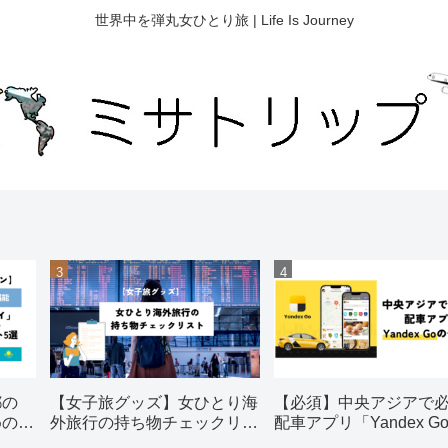
世界中を弾丸女ひとり旅 | Life Is Journey
都の
【女子旅グッズ】女ひとり海
【必須】中央アジアで
めの観
外旅行の持ち物チェックリス
配車アプリ「Yandex G
ト【おすすめ】
使い方