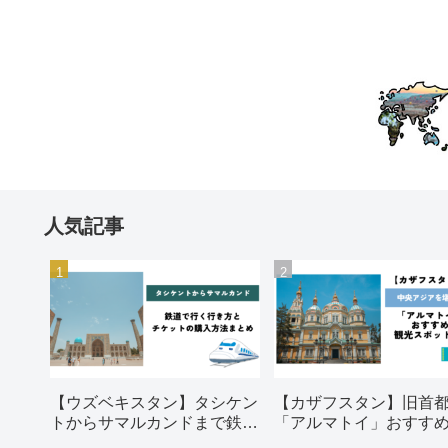
人気記事
【ウズベキスタン】タシケン
【カザフスタン】旧首
トからサマルカンドまで鉄道
「アルマトイ」おすす
で行く行き方とチケットの購
光スポット5選