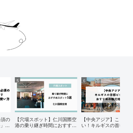
必須の
【穴場スポット】仁川国際空
【中央アジア】ここは
o」の
港の乗り継ぎ時間におすすめ
い！キルギスの首都 ビ
スポット5選
ケク おすすめの観光地