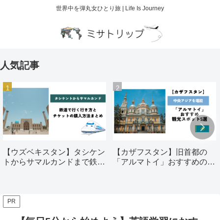
世界中を弾丸女ひとり旅 | Life Is Journey
人気記事
【ウズベキスタン】タシケン
【カザフスタン】旧首都の
トからサマルカンドまで鉄道
「アルマトイ」おすすめの観
で行く行き方とチケットの購
光スポット5選
入方法まとめ
PR