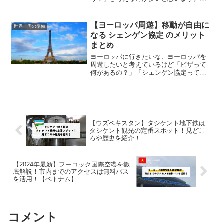
本から直行便で行くのは料金が高いの
で、韓国の仁川国際空港を経由してその
他の国へ行くのがお得に航空券を買うポ
【ヨーロッパ周遊】移動が自由に
世界一周の準備
イント。仁川国際空港はハブ空...
なる シェンゲン協定 のメリット
まとめ
ヨーロッパに行きたいな、ヨーロッパを
周遊したいと考えているけど「ビザって
何があるの？」「シェンゲン協定って聞
いたことがあるけど、どういったも
の？」「ヨーロッパに観光目的でどれく
らい滞在できるの？」とお悩みではあり
ませんか？シェンゲン協定（S...
【ウズベキスタン】タシケント地下鉄は
タシケント観光の定番スポット！見どこ
ろや歴史を紹介！
【2024年最新】フーコック国際空港を徹
底解説！市内までのアクセスは無料バス
を活用！【ベトナム】
コメント