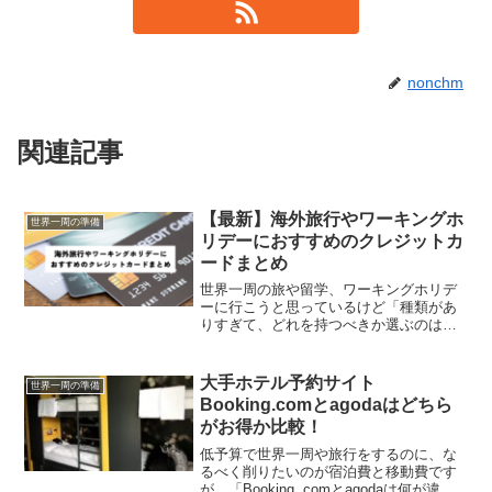
nonchm
関連記事
【最新】海外旅行やワーキングホ
世界一周の準備
リデーにおすすめのクレジットカ
ードまとめ
世界一周の旅や留学、ワーキングホリデ
ーに行こうと思っているけど「種類があ
りすぎて、どれを持つべきか選ぶのは難
しい！」とお悩みではありませんか？ク
レジットカードは支払いだけでなく、キ
ャッシングで現金を下ろすこともできと
大手ホテル予約サイト
世界一周の準備
ても便利。海外に行く時や...
Booking.comとagodaはどちら
がお得か比較！
低予算で世界一周や旅行をするのに、な
るべく削りたいのが宿泊費と移動費です
が、「Booking .comとagodaは何が違う