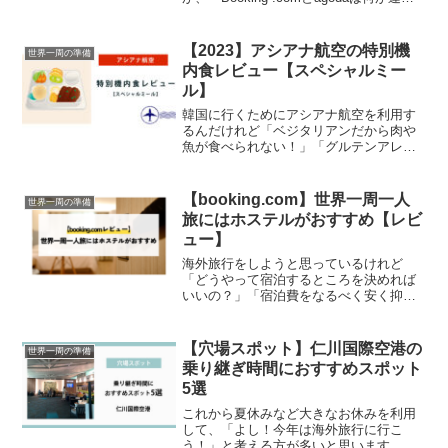
の？」「よりお得なのはどっち？」「そ
れぞれの良いところと悪い所を知りた
い」「キャンセルしたい時にキャンセル
【2023】アシアナ航空の特別機
世界一周の準備
料はどうな...
内食レビュー【スペシャルミー
ル】
韓国に行くためにアシアナ航空を利用す
るんだけれど「ベジタリアンだから肉や
魚が食べられない！」「グルテンアレル
ギーだから、自分に合った機内食に変更
できないかな？」とお悩みではありませ
んか？2023年6月4日に名古屋からソウル
【booking.com】世界一周一人
世界一周の準備
（仁川国際空港）、...
旅にはホステルがおすすめ【レビ
ュー】
海外旅行をしようと思っているけれど
「どうやって宿泊するところを決めれば
いいの？」「宿泊費をなるべく安く抑え
たいな」「海外のホステルって実際どう
なの？」とお悩みではありませんか？今
回の記事では、2023年に中央アジアのカ
【穴場スポット】仁川国際空港の
世界一周の準備
ザフスタンから中東へ行...
乗り継ぎ時間におすすめスポット
5選
これから夏休みなど大きなお休みを利用
して、「よし！今年は海外旅行に行こ
う！」と考える方が多いと思います。日