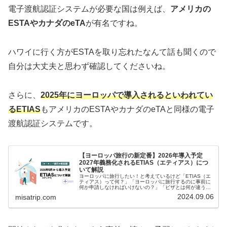
電子渡航認証システムが必要な国は例えば、
アメリカの
ESTAやカナダのeTA
が有名ですね。
ハワイに行く方がESTAを取り忘れたなんて話も聞くので
自分は大丈夫と思わず確認してくださいね。
さらに、
2025年にヨーロッパで導入されるといわれてい
るETIAS
もアメリカのESTAやカナダのeTAと同様の電子
渡航認証システムです。
【ヨーロッパ旅行の新定番】2026年導入予定
2027年義務化されるETIAS（エティアス）につ
いて解説
ヨーロッパに旅行したい！と考えているけど「ETIAS（エ
ティアス）って何？」「ヨーロッパに旅行するのに事前に
何か申請しなければいけないの？」「ビザとは何が違う
の？」とお悩みではありませんか？今回の記事は、ヨーロ
2024.09.06
misatrip.com
ッパへ旅行する前に事前に申請し...