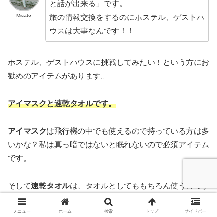
と話が出来る」です。
Misato
旅の情報交換をするのにホステル、ゲストハ
ウスは大事なんです！！
ホステル、ゲストハウスに挑戦してみたい！という方にお
勧めのアイテムがあります。
アイマスクと速乾タオルです。
アイマスク
は飛行機の中でも使えるので持っている方は多
いかな？私は真っ暗ではないと眠れないので必須アイテム
です。
そして
速乾タオル
は、タオルとしてももちろん使うのです
が、自分のプライベート空間をつくるために
タオルをベッ
トに入れ込んでカーテンにする
んです。
メニュー
ホーム
検索
トップ
サイドバー