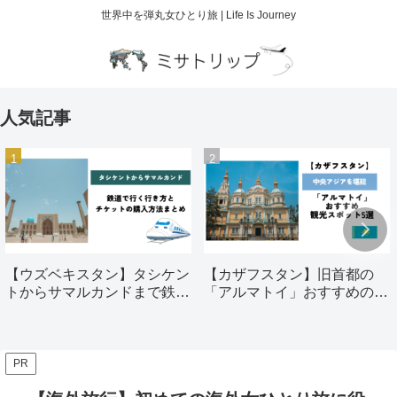
世界中を弾丸女ひとり旅 | Life Is Journey
人気記事
【ウズベキスタン】タシケン
【カザフスタン】旧首都の
トからサマルカンドまで鉄道
「アルマトイ」おすすめの観
で行く行き方とチケットの購
光スポット5選
入方法まとめ
PR