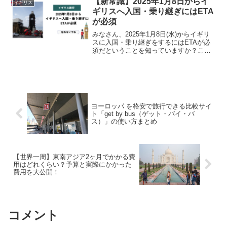
【新常識】2025年1月8日からイ
イギリス
が好きな方におすすめ...
ギリスへ入国・乗り継ぎにはETA
が必須
みなさん、2025年1月8日(水)からイギリ
スに入国・乗り継ぎをするにはETAが必
須だということを知っていますか？この
電子渡航認証のETA(Electronic Travel
Authorisation)は、イギリスで2023年10月
より既...
ヨーロッパ を格安で旅行できる比較サイ
ト「get by bus（ゲット・バイ・バ
ス）」の使い方まとめ
【世界一周】東南アジア2ヶ月でかかる費
用はどれくらい？予算と実際にかかった
費用を大公開！
コメント