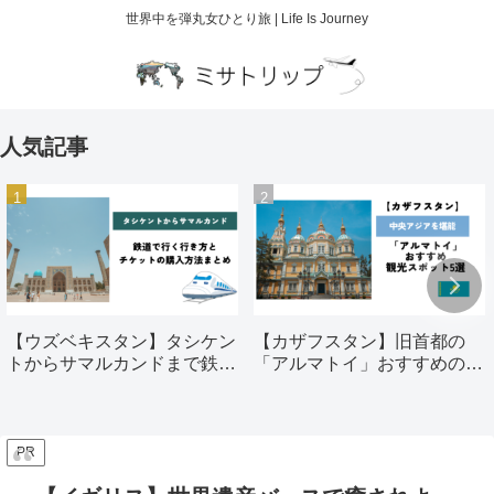
世界中を弾丸女ひとり旅 | Life Is Journey
人気記事
【ウズベキスタン】タシケン
【カザフスタン】旧首都の
トからサマルカンドまで鉄道
「アルマトイ」おすすめの観
で行く行き方とチケットの購
光スポット5選
入方法まとめ
PR