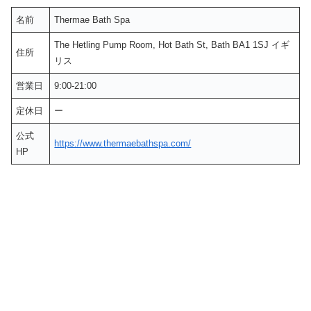
名前
Thermae Bath Spa
The Hetling Pump Room, Hot Bath St, Bath BA1 1SJ イギ
住所
リス
営業日
9:00-21:00
定休日
ー
公式
https://www.thermaebathspa.com/
HP