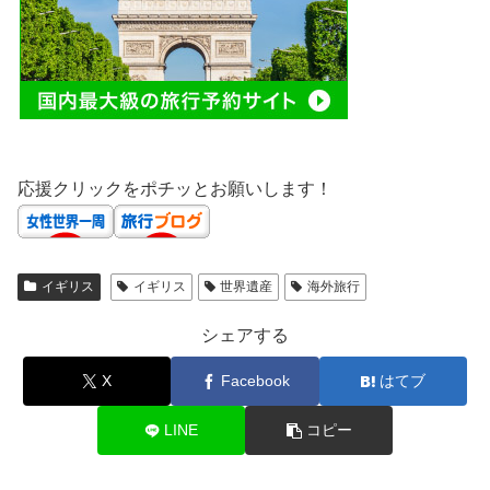
応援クリックをポチッとお願いします！
イギリス
イギリス
世界遺産
海外旅行
シェアする
X
Facebook
はてブ
LINE
コピー