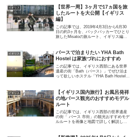
っていただきたいのが「The Roman
Baths （ローマ浴場博物館）」です。こ
【世界一周】3ヶ月で17ヵ国を旅
イギリス
の記事で...
したルートを大公開【イギリス
編】
この記事では、2019年4月3日から6月30
日の約3ヶ月を、バックパッカーでひとり
旅したMisatoの旅ルート、イギリス編を
大公開します。ずっと「世界一周した
い！」と思っていていて、夢だったこと
が実現しました。学生で使えるお金も限
バースで泊まりたい YHA Bath
イギリス
られている...
Hostel は家族づれにおすすめ
この記事では、イギリス西部にある世界
遺産の街「Bath（バース）」でぜひ泊ま
って欲しいホステル「YHA Bath Hostel」
をご紹介します。学生や旅人でリーズナ
ブルで綺麗なホステルを探している方
や、家族で泊まりたい方にもおすすめで
【イギリス国内旅行】お風呂発祥
イギリス
す。ま...
の地バース観光のおすすめモデル
ルート
この記事では、イギリス西部の世界遺産
の街「 バース 市街」の観光おすすめモデ
ルルートを画像と地図で詳しく解説しま
す。バース旅行はロンドンと同じくらい
人気で、国内唯一の温泉発祥の観光地で
す。ヨーロッパの建築や文化、世界遺産