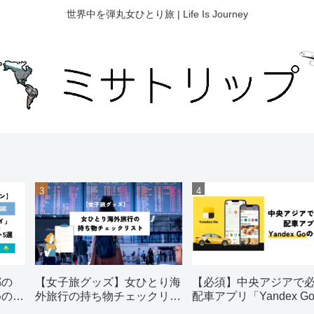
世界中を弾丸女ひとり旅 | Life Is Journey
都の
【女子旅グッズ】女ひとり海
【必須】中央アジアで
めの観
外旅行の持ち物チェックリス
配車アプリ「Yandex G
ト【おすすめ】
使い方