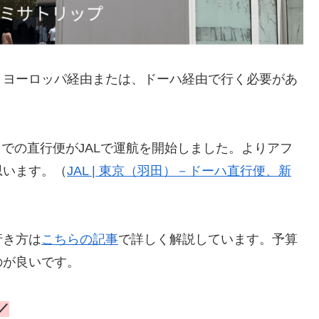
。ヨーロッパ経由または、ドーハ経由で行く必要があ
ハまでの直行便がJALで運航を開始しました。よりアフ
思います。（
JAL | 東京（羽田）－ドーハ直行便、新
行き方は
こちらの記事
で詳しく解説しています。予算
のが良いです。
／