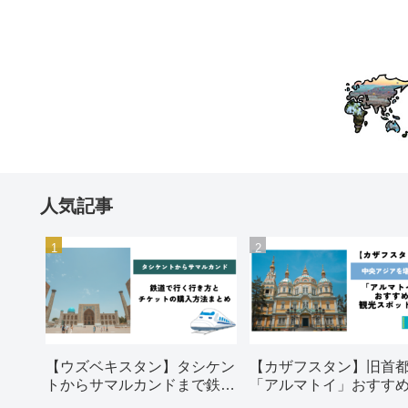
人気記事
【ウズベキスタン】タシケン
【カザフスタン】旧首
トからサマルカンドまで鉄道
「アルマトイ」おすす
で行く行き方とチケットの購
光スポット5選