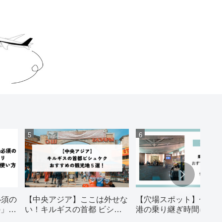
必須の
【中央アジア】ここは外せな
【穴場スポット】仁川
o」の
い！キルギスの首都 ビシュ
港の乗り継ぎ時間にお
ケク おすすめの観光地５
スポット5選