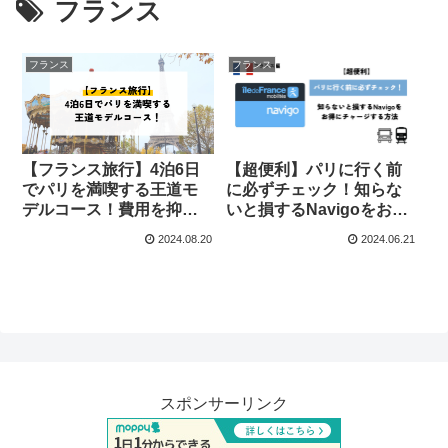
フランス
フランス
フランス
【フランス旅行】4泊6日
【超便利】パリに行く前
でパリを満喫する王道モ
に必ずチェック！知らな
デルコース！費用を抑え
いと損するNavigoをお得
るコツも紹介
にチャージする方法
2024.08.20
2024.06.21
スポンサーリンク