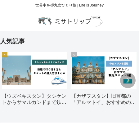
世界中を弾丸女ひとり旅 | Life Is Journey
人気記事
【ウズベキスタン】タシケン
【カザフスタン】旧首都の
トからサマルカンドまで鉄道
「アルマトイ」おすすめの観
で行く行き方とチケットの購
光スポット5選
入方法まとめ