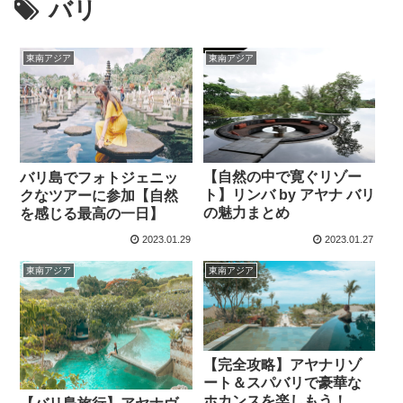
バリ
東南アジア
東南アジア
【自然の中で寛ぐリゾー
バリ島でフォトジェニッ
ト】リンバ by アヤナ バリ
クなツアーに参加【自然
の魅力まとめ
を感じる最高の一日】
2023.01.29
2023.01.27
東南アジア
東南アジア
【完全攻略】アヤナリゾ
ート＆スパバリで豪華な
ホカンスを楽しもう！