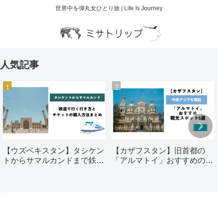
世界中を弾丸女ひとり旅 | Life Is Journey
人気記事
【ウズベキスタン】タシケン
【カザフスタン】旧首都の
トからサマルカンドまで鉄道
「アルマトイ」おすすめの観
で行く行き方とチケットの購
光スポット5選
入方法まとめ