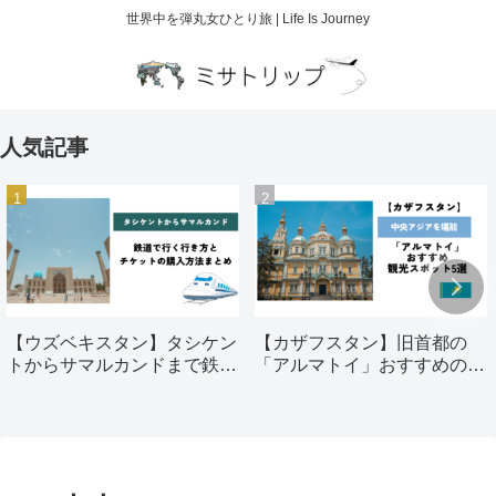
世界中を弾丸女ひとり旅 | Life Is Journey
人気記事
【ウズベキスタン】タシケン
【カザフスタン】旧首都の
トからサマルカンドまで鉄道
「アルマトイ」おすすめの観
で行く行き方とチケットの購
光スポット5選
入方法まとめ