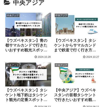
中央アジア
中央アジア
中央アジア
【ウズベキスタン】青の
【ウズベキスタン】タシ
都サマルカンドで行きた
ケントからサマルカンド
いおすすめ観光スポット
まで鉄道で行く行き方と
まとめ
チケットの購入方法まと
2024.10.28
2024.10.27
め
中央アジア
中央アジア
【ウズベキスタン】タシ
【中央アジア】ウズベキ
ケント地下鉄はタシケン
スタンの首都タシケント
ト観光の定番スポット！
で行きたいおすすめ観光
見どころや歴史を紹介！
スポット
2024.09.12
2024.09.11