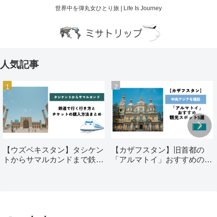
世界中を弾丸女ひとり旅 | Life Is Journey
人気記事
【ウズベキスタン】タシケン
【カザフスタン】旧首都の
トからサマルカンドまで鉄道
「アルマトイ」おすすめの観
で行く行き方とチケットの購
光スポット5選
入方法まとめ