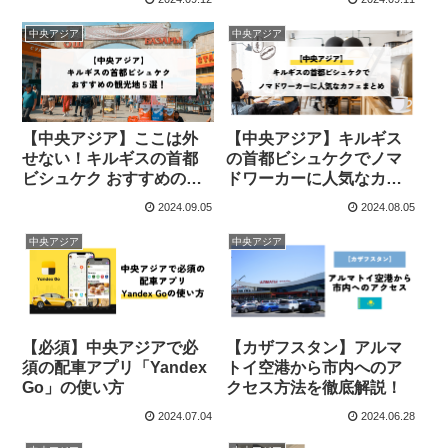
中央アジア
中央アジア
【中央アジア】ここは外
【中央アジア】キルギス
せない！キルギスの首都
の首都ビシュケクでノマ
ビシュケク おすすめの観
ドワーカーに人気なカフ
光地５選！
ェまとめ
2024.09.05
2024.08.05
中央アジア
中央アジア
【必須】中央アジアで必
【カザフスタン】アルマ
須の配車アプリ「Yandex
トイ空港から市内へのア
Go」の使い方
クセス方法を徹底解説！
2024.07.04
2024.06.28